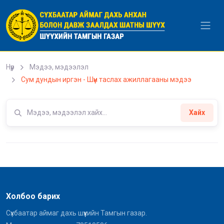
Уншиж байна...
Нүүр
Мэдээ, мэдээлэл
Сум дундын иргэн - Шүүн таслах ажиллагааны мэдээ
Хайх
Холбоо барих
Сүхбаатар аймаг дахь шүүхийн Тамгын газар.