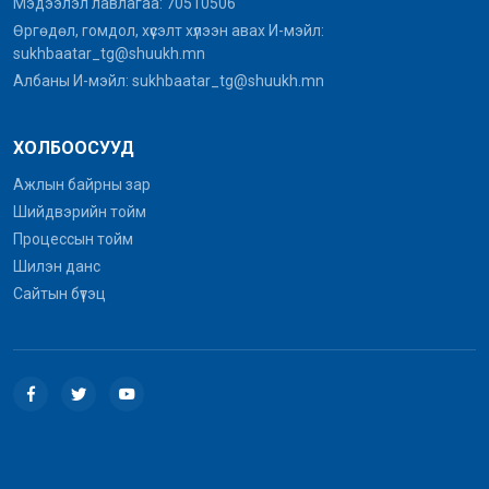
Мэдээлэл лавлагаа: 70510506
Өргөдөл, гомдол, хүсэлт хүлээн авах И-мэйл:
sukhbaatar_tg@shuukh.mn
Албаны И-мэйл: sukhbaatar_tg@shuukh.mn
ХОЛБООСУУД
Ажлын байрны зар
Шийдвэрийн тойм
Процессын тойм
Шилэн данс
Сайтын бүтэц