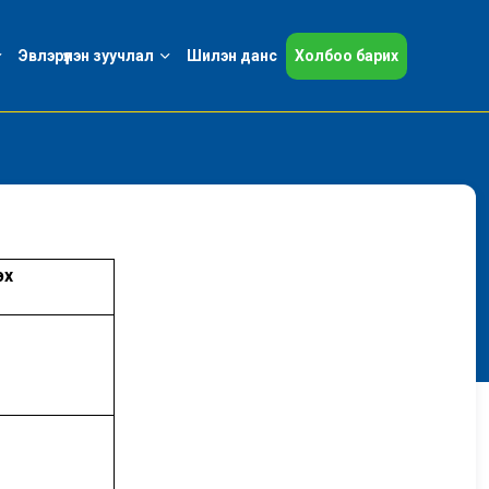
Эвлэрүүлэн зуучлал
Шилэн данс
Холбоо барих
эх