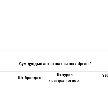
Сум дундын анхан шатны шүүх / Иргэн /
Шүүх хурал
Үз
Шүүх бүрэлдэхүүн
явагдсан огноо