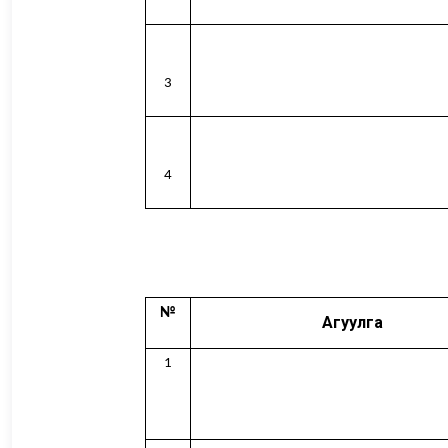
3
4
№
Агуулга
1