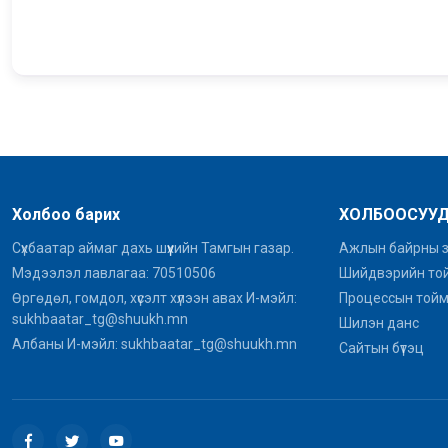
Холбоо барих
ХОЛБООСУУ
Сүхбаатар аймаг дахь шүүхийн Тамгын газар.
Ажлын байрны 
Мэдээлэл лавлагаа: 70510506
Шийдвэрийн то
Өргөдөл, гомдол, хүсэлт хүлээн авах И-мэйл:
Процессын той
sukhbaatar_tg@shuukh.mn
Шилэн данс
Албаны И-мэйл: sukhbaatar_tg@shuukh.mn
Сайтын бүтэц