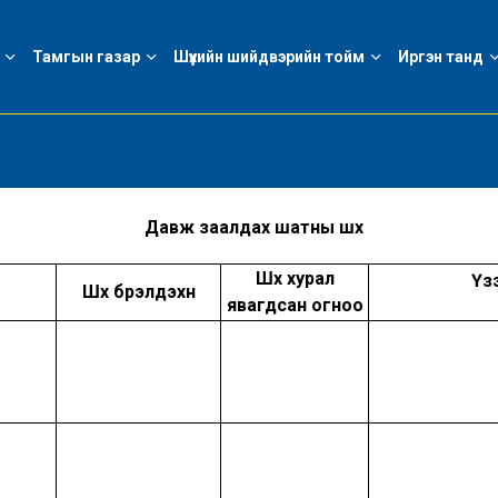
Тамгын газар
Шүүхийн шийдвэрийн тойм
Иргэн танд
Давж заалдах шатны шүүх
Шүүх хурал
Үз
Шүүх бүрэлдэхүүн
явагдсан огноо