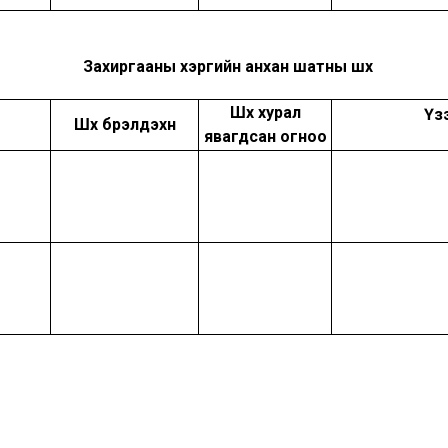
Захиргааны хэргийн анхан шатны шүүх
Шүүх хурал
Үз
Шүүх бүрэлдэхүүн
явагдсан огноо