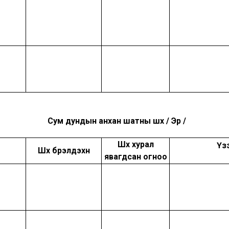
Сум дундын анхан шатны шүүх / Эрүү /
Шүүх хурал
Үз
Шүүх бүрэлдэхүүн
явагдсан огноо