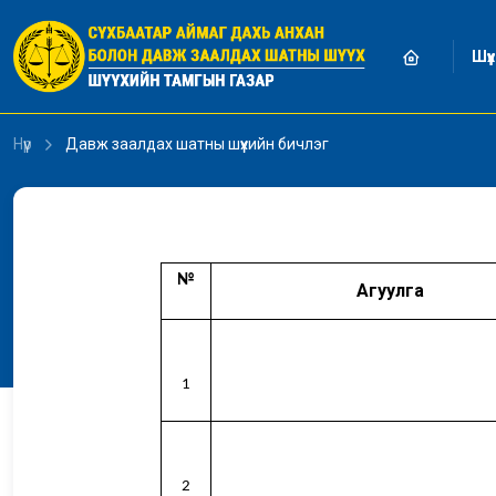
Уншиж байна...
Шүүх
Нүүр
Давж заалдах шатны шүүхийн бичлэг
№
Агуулга
1
2