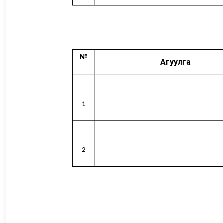
№
Агуулга
1
2