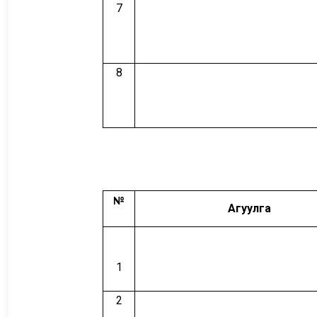
7
8
№
Агуулга
1
2