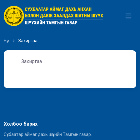
Уншиж байна...
Нүүр
Захиргаа
Захиргаа
Холбоо барих
Сүхбаатар аймаг дахь шүүхийн Тамгын газар.