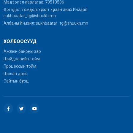
Мэдээлэл лавлагаа: 70510506
Өргөдөл, гомдол, хүсэлт хүлээн авах И-мэйл:
sukhbaatar_tg@shuukh.mn
Албаны И-мэйл: sukhbaatar_tg@shuukh.mn
ХОЛБООСУУД
Ажлын байрны зар
Шийдвэрийн тойм
Процессын тойм
Шилэн данс
Сайтын бүтэц