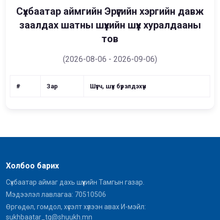
Сүхбаатар аймгийн Эрүүгийн хэргийн давж
заалдах шатны шүүхийн шүүх хуралдааны
тов
(2026-08-06 - 2026-09-06)
#
Зар
Шүүгч, шүүх бүрэлдэхүүн
Холбоо барих
Сүхбаатар аймаг дахь шүүхийн Тамгын газар.
Мэдээлэл лавлагаа: 70510506
Өргөдөл, гомдол, хүсэлт хүлээн авах И-мэйл:
sukhbaatar_tg@shuukh.mn