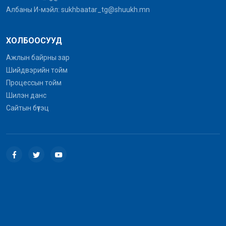
Албаны И-мэйл: sukhbaatar_tg@shuukh.mn
ХОЛБООСУУД
Ажлын байрны зар
Шийдвэрийн тойм
Процессын тойм
Шилэн данс
Сайтын бүтэц