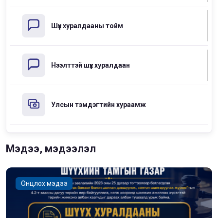
Шүүх хуралдааны тойм
Нээлттэй шүүх хуралдаан
Улсын тэмдэгтийн хураамж
Мэдээ, мэдээлэл
Онцлох мэдээ