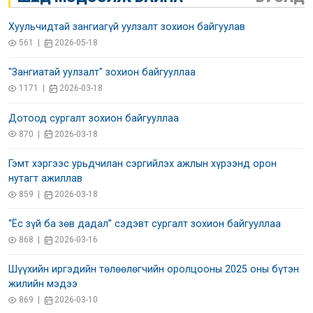
Хуульчидтай зангиагүй уулзалт зохион байгуулав
561 |
2026-05-18
"Зангиатай уулзалт" зохион байгууллаа
1171 |
2026-03-18
Дотоод сургалт зохион байгууллаа
870 |
2026-03-18
Гэмт хэргээс урьдчилан сэргийлэх ажлын хүрээнд орон
нутагт ажиллав
859 |
2026-03-18
“Ёс зүй ба зөв дадал” сэдэвт сургалт зохион байгууллаа
868 |
2026-03-16
Шүүхийн иргэдийн төлөөлөгчийн оролцооны 2025 оны бүтэн
жилийн мэдээ
869 |
2026-03-10