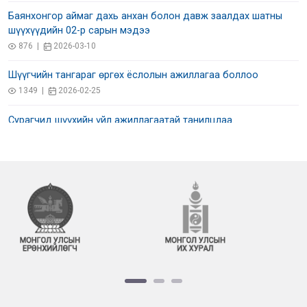
Баянхонгор аймаг дахь анхан болон давж заалдах шатны
шүүхүүдийн 02-р сарын мэдээ
876 |
2026-03-10
Шүүгчийн тангараг өргөх ёслолын ажиллагаа боллоо
1349 |
2026-02-25
Сурагчид шүүхийн үйл ажиллагаатай танилцлаа.
1076 |
2026-01-12
Шинээр томилогдсон шүүгч тангараг өргөлөө
1647 |
2026-01-12
Шинээр томилогдсон шүүгч тангараг өргөлөө
1302 |
2026-01-09
Ахмад шүүгч шагнуулав
1206 |
2026-01-09
Анхан шатны шүүхэд хэрэг, маргааны ачаалал 15.7 хувиар