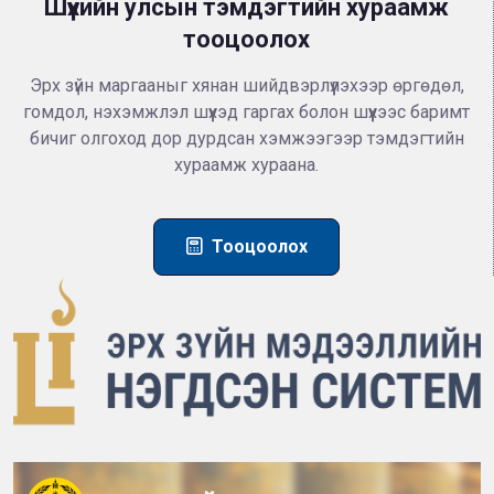
Шүүхийн улсын тэмдэгтийн хураамж
тооцоолох
Эрх зүйн маргааныг хянан шийдвэрлүүлэхээр өргөдөл,
гомдол, нэхэмжлэл шүүхэд гаргах болон шүүхээс баримт
бичиг олгоход дор дурдсан хэмжээгээр тэмдэгтийн
хураамж хураана.
Тооцоолох