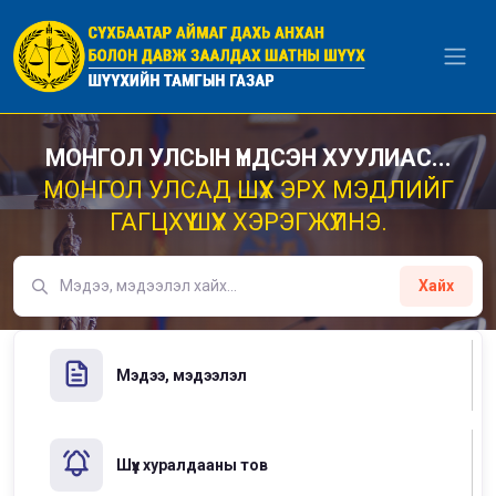
Уншиж байна...
МОНГОЛ УЛСЫН ҮНДСЭН ХУУЛИАС...
МОНГОЛ УЛСАД ШҮҮХ ЭРХ МЭДЛИЙГ
ГАГЦХҮҮ ШҮҮХ ХЭРЭГЖҮҮЛНЭ.
Хайх
Мэдээ, мэдээлэл
Шүүх хуралдааны тов