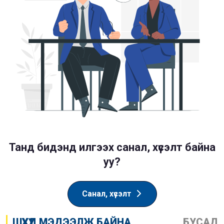
Танд бидэнд илгээх санал, хүсэлт байна
уу?
Санал, хүсэлт
ШҮҮХҮҮД МЭДЭЭЛЖ БАЙНА
БУСАД