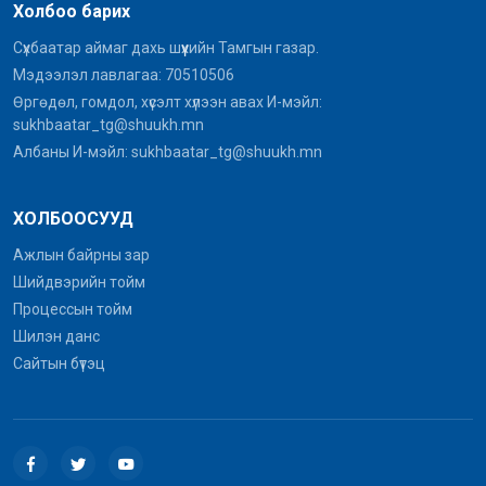
Холбоо барих
1166 |
2025-12-16
Сүхбаатар аймаг дахь шүүхийн Тамгын газар.
Хүндэтгэл үзүүллээ
Мэдээлэл лавлагаа: 70510506
1380 |
2025-12-11
Өргөдөл, гомдол, хүсэлт хүлээн авах И-мэйл:
sukhbaatar_tg@shuukh.mn
Албаны И-мэйл: sukhbaatar_tg@shuukh.mn
ХОЛБООСУУД
Ажлын байрны зар
Шийдвэрийн тойм
Процессын тойм
Шилэн данс
Сайтын бүтэц