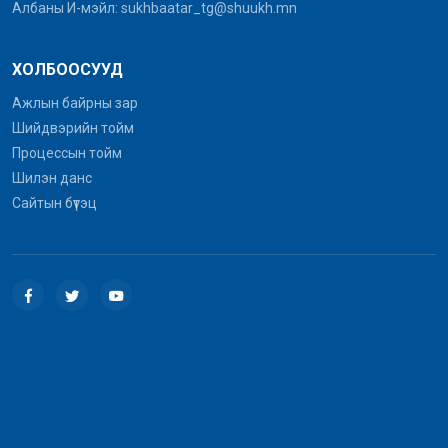
Албаны И-мэйл: sukhbaatar_tg@shuukh.mn
ХОЛБООСУУД
Ажлын байрны зар
Шийдвэрийн тойм
Процессын тойм
Шилэн данс
Сайтын бүтэц