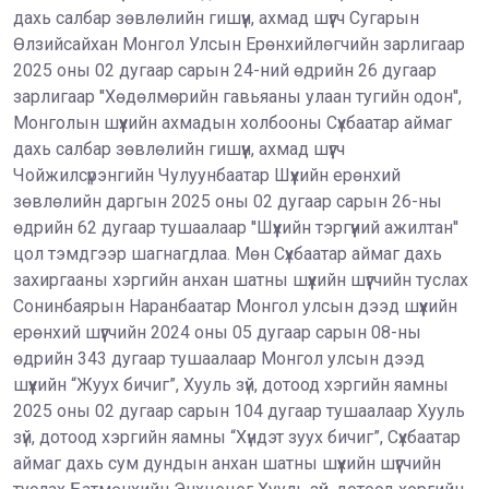
дахь салбар зөвлөлийн гишүүн, ахмад шүүгч Сугарын
Өлзийсайхан Монгол Улсын Ерөнхийлөгчийн зарлигаар
2025 оны 02 дугаар сарын 24-ний өдрийн 26 дугаар
зарлигаар ''Хөдөлмөрийн гавьяаны улаан тугийн одон'',
Монголын шүүхийн ахмадын холбооны Сүхбаатар аймаг
дахь салбар зөвлөлийн гишүүн, ахмад шүүгч
Чойжилсүрэнгийн Чулуунбаатар Шүүхийн ерөнхий
зөвлөлийн даргын 2025 оны 02 дугаар сарын 26-ны
өдрийн 62 дугаар тушаалаар ''Шүүхийн тэргүүний ажилтан''
цол тэмдгээр шагнагдлаа. Мөн Сүхбаатар аймаг дахь
захиргааны хэргийн анхан шатны шүүхийн шүүгчийн туслах
Сонинбаярын Наранбаатар Монгол улсын дээд шүүхийн
ерөнхий шүүгчийн 2024 оны 05 дугаар сарын 08-ны
өдрийн 343 дугаар тушаалаар Монгол улсын дээд
шүүхийн “Жуух бичиг”, Хууль зүй, дотоод хэргийн яамны
2025 оны 02 дугаар сарын 104 дугаар тушаалаар Хууль
зүй, дотоод хэргийн яамны “Хүндэт зуух бичиг”, Сүхбаатар
аймаг дахь сум дундын анхан шатны шүүхийн шүүгчийн