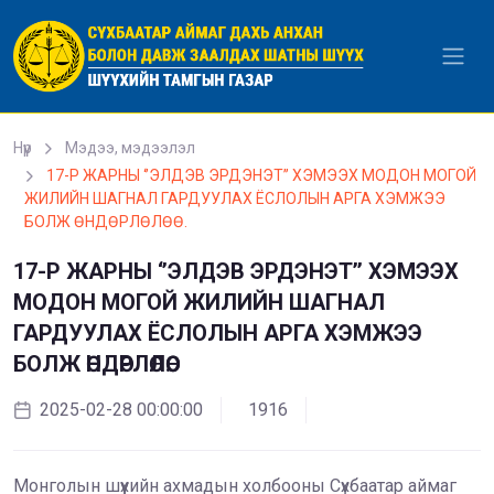
Уншиж байна...
Нүүр
Мэдээ, мэдээлэл
17-Р ЖАРНЫ ‘’ЭЛДЭВ ЭРДЭНЭТ’’ ХЭМЭЭХ МОДОН МОГОЙ
ЖИЛИЙН ШАГНАЛ ГАРДУУЛАХ ЁСЛОЛЫН АРГА ХЭМЖЭЭ
БОЛЖ ӨНДӨРЛӨЛӨӨ.
17-Р ЖАРНЫ ‘’ЭЛДЭВ ЭРДЭНЭТ’’ ХЭМЭЭХ
ШҮҮХ ДЭХ ЭВЛЭРҮҮЛЭН ЗУУЧЛАГЧ
МОДОН МОГОЙ ЖИЛИЙН ШАГНАЛ
БЭЛТГЭХ СУРГАЛТЫН ЗАРЛАЛ
ГАРДУУЛАХ ЁСЛОЛЫН АРГА ХЭМЖЭЭ
2024-01-30 00:00:00
1393
БОЛЖ ӨНДӨРЛӨЛӨӨ.
2025-02-28 00:00:00
1916
Монголын шүүхийн ахмадын холбооны Сүхбаатар аймаг