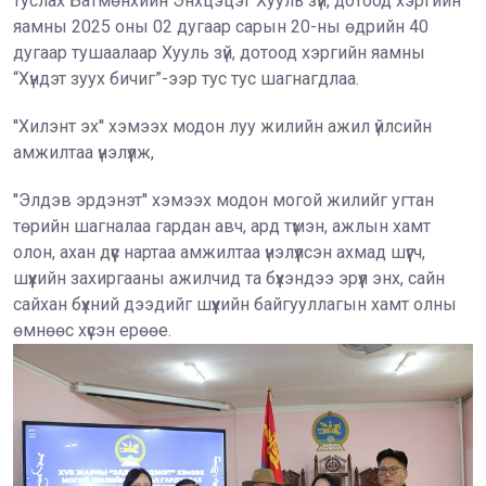
туслах Батмөнхийн Энхцэцэг Хууль зүй, дотоод хэргийн
яамны 2025 оны 02 дугаар сарын 20-ны өдрийн 40
дугаар тушаалаар Хууль зүй, дотоод хэргийн яамны
“Хүндэт зуух бичиг”-ээр тус тус шагнагдлаа.
''Хилэнт эх'' хэмээх модон луу жилийн ажил үйлсийн
амжилтаа үнэлүүлж,
''Элдэв эрдэнэт'' хэмээх модон могой жилийг угтан
төрийн шагналаа гардан авч, ард түмэн, ажлын хамт
олон, ахан дүүс нартаа амжилтаа үнэлүүлсэн ахмад шүүгч,
шүүхийн захиргааны ажилчид та бүхэндээ эрүүл энх, сайн
сайхан бүхний дээдийг шүүхийн байгууллагын хамт олны
өмнөөс хүсэн ерөөе.