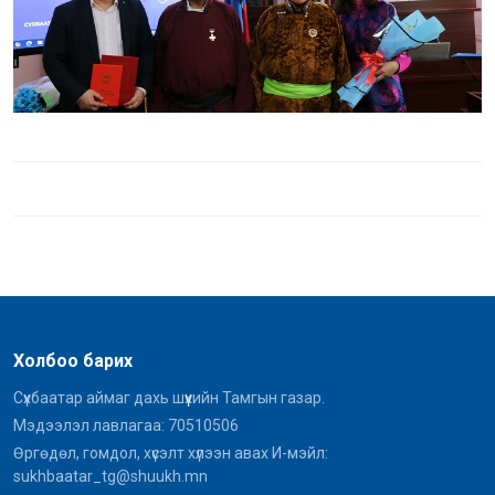
Холбоо барих
Сүхбаатар аймаг дахь шүүхийн Тамгын газар.
Мэдээлэл лавлагаа: 70510506
Өргөдөл, гомдол, хүсэлт хүлээн авах И-мэйл:
sukhbaatar_tg@shuukh.mn