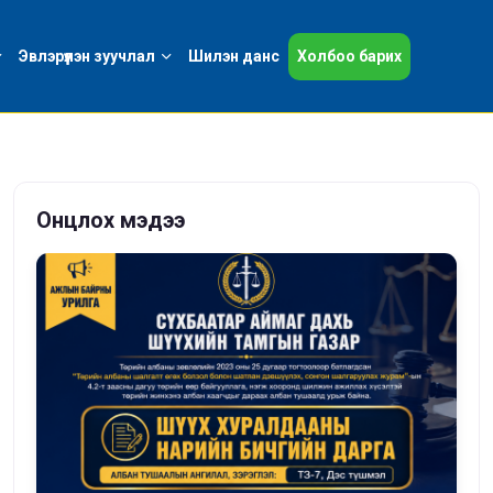
Эвлэрүүлэн зуучлал
Шилэн данс
Холбоо барих
Онцлох мэдээ