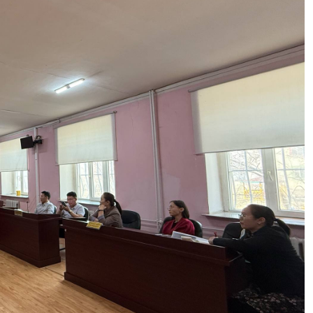
ШҮҮХ ДЭХ ЭВЛЭРҮҮЛЭН ЗУУЧЛАГЧ БЭЛТГЭХ
СУРГАЛТЫН ЗАРЛАЛ
2024-01-30 00:00:00
1399