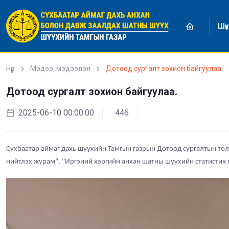
Уншиж байна...
Шүүх
Нүүр
Мэдээ, мэдээлэл
Дотоод сургалт зохион байгуулаа.
Дотоод сургалт зохион байгуулаа.
2025-06-10 00:00:00
446
Сүхбаатар аймаг дахь
шүүхийн Тамгын газрын Дотоод сургалтын төл
нийтлэх журам", "Иргэний хэргийн анхан шатны шүүхийн статистик 