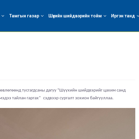
Тамгын газар
Шүүхийн шийдвэрийн тойм
Иргэн танд
өвлөгөөнд тусгагдсаны дагуу "Шүүхийн шийдвэрийг цахим санд
мэдээ тайлан гаргах
”
сэдвээр
сургалт зохион байгууллаа.