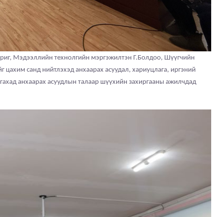
ориг, Мэдээллийн технолгийн мэргэжилтэн Г.Болдоо, Шүүгчийн
г цахим санд нийтлэхэд анхаарах асуудал, хариуцлага, иргэний
гахад анхаарах асуудлын талаар
шүүхийн
захиргааны ажилчдад