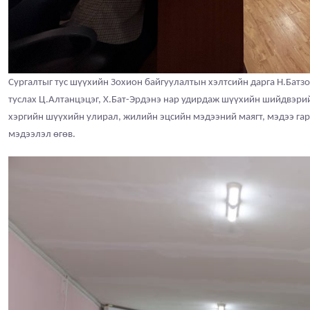
Сургалтыг
тус шүүхийн
Зохион байгуулалтын хэлтсийн дарга Н.Батз
туслах Ц.Алтанцэцэг, Х.Бат-Эрдэнэ нар удирдаж шүүхийн шийдвэрий
хэргийн шүүхийн улирал, жилийн эцсийн мэдээний маягт, мэдээ гар
мэдээлэл өгөв.