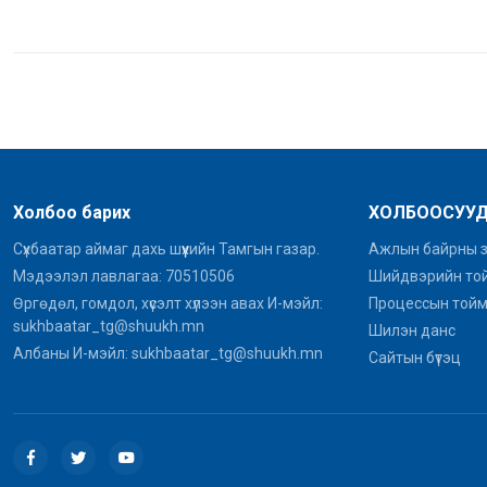
Холбоо барих
ХОЛБООСУУ
Сүхбаатар аймаг дахь шүүхийн Тамгын газар.
Ажлын байрны 
Мэдээлэл лавлагаа: 70510506
Шийдвэрийн то
Өргөдөл, гомдол, хүсэлт хүлээн авах И-мэйл:
Процессын той
sukhbaatar_tg@shuukh.mn
Шилэн данс
Албаны И-мэйл: sukhbaatar_tg@shuukh.mn
Сайтын бүтэц