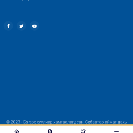
© 2023 - Бүх эрх хуулиар хамгаалагдсан. Сүхбаатар аймаг дахь
шүүхийн Тамгын газар