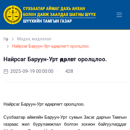
Уншиж байна...
Нүүр
Мэдээ, мэдээлэл
Найрсаг Баруун-Урт өдөрлөгт оролцлоо.
Найрсаг Баруун-Урт өдөрлөгт оролцлоо.
2025-09-19 00:00:00
428
ШҮҮХ ДЭХ ЭВЛЭРҮҮЛЭН ЗУУЧЛАГЧ
БЭЛТГЭХ СУРГАЛТЫН ЗАРЛАЛ
2024-01-30 00:00:00
1402
Найрсаг Баруун-Урт өдөрлөгт оролцлоо.
Сүхбаатар аймгийн
Баруун-Урт сумын Засаг даргын Тамгын
газраас жил бүруламжлал болгон зохион байгуулагддаг