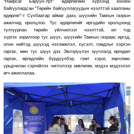
“
Найрсаг Баруун-Урт
”
өдөрлөгийн хүрээнд
зохион
байгуулагдсан
“
Төрийн байгууллагуудын нээлттэй хаалганы
өдөрлөг
”-
т Сүхбаатар аймаг дахь шүүхийн Тамгын газрын
ажилчид оролцлоо. Тус өдөрлөгийг
иргэдийн оролцоонд
тулгуурлан төрийн үйлчилгээг
нээлттэй, ил тод
хүргэх зорилгоор
тус шүүх, шүүхийн
Т
амгын газраас иргэд,
олон нийтэд шүүхэд нэхэмжлэл, хүсэлт, гомдлыг хэрхэн
гаргах, мөн тус шүүх дэх Эвлэрүүлэн зуучлалд өргөдөл
гаргах, өргөдлийн бүрдүүлбэр, гэмт хэрэг, зөрчлөөс
урьдчилан сэргийлэх чиглэлээр зөвлөгөө, мэдээ мэдээлэл
өгч ажиллалаа.