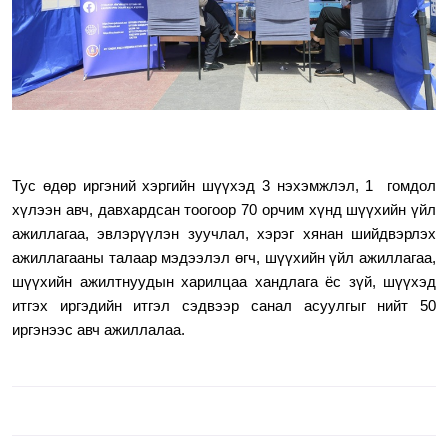
Тус өдөр иргэний хэргийн шүүхэд 3 нэхэмжлэл, 1 гомдол
хүлээн авч, давхардсан тоогоор
70
орчим хүнд шүүхийн үйл
ажиллагаа, эвлэрүүлэн зуучлал, хэрэг хянан шийдвэрлэх
ажиллагааны талаар мэдээлэл өгч, шүүхийн үйл ажиллагаа,
шүүхийн ажилтнуудын харилцаа хандлага ёс зүй
, шүүхэд
итгэх иргэдийн итгэл сэдвээр
санал асуулгыг нийт 50
иргэнээс авч ажиллалаа.