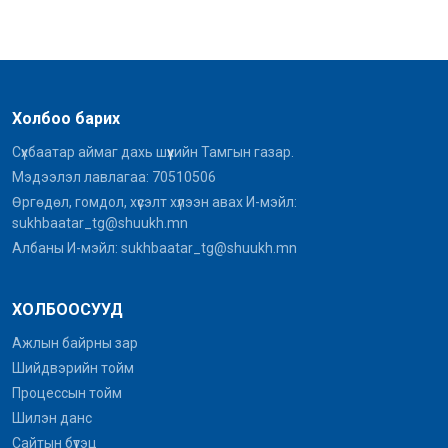
Холбоо барих
Сүхбаатар аймаг дахь шүүхийн Тамгын газар.
Мэдээлэл лавлагаа: 70510506
Өргөдөл, гомдол, хүсэлт хүлээн авах И-мэйл:
sukhbaatar_tg@shuukh.mn
Албаны И-мэйл: sukhbaatar_tg@shuukh.mn
ХОЛБООСУУД
Ажлын байрны зар
Шийдвэрийн тойм
Процессын тойм
Шилэн данс
Сайтын бүтэц